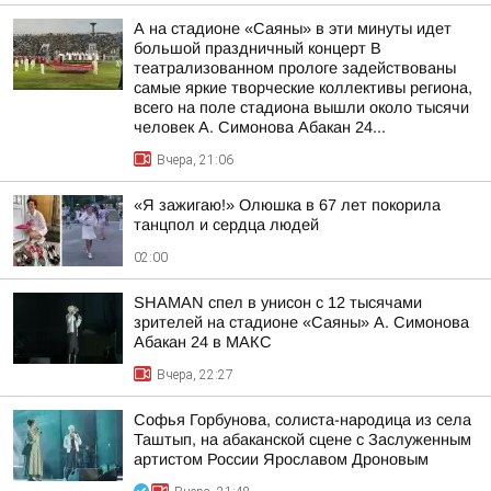
А на стадионе «Саяны» в эти минуты идет
большой праздничный концерт В
театрализованном прологе задействованы
самые яркие творческие коллективы региона,
всего на поле стадиона вышли около тысячи
человек А. Симонова Абакан 24...
Вчера, 21:06
«Я зажигаю!» Олюшка в 67 лет покорила
танцпол и сердца людей
02:00
SHAMAN спел в унисон с 12 тысячами
зрителей на стадионе «Саяны» А. Симонова
Абакан 24 в МАКС
Вчера, 22:27
Софья Горбунова, солиста-народица из села
Таштып, на абаканской сцене с Заслуженным
артистом России Ярославом Дроновым