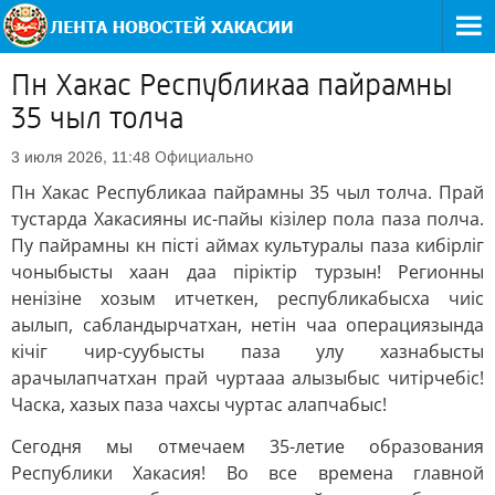
Пн Хакас Республикаа пайрамны
35 чыл толча
Официально
3 июля 2026, 11:48
Пн Хакас Республикаа пайрамны 35 чыл толча. Прай
тустарда Хакасияны ис-пайы кізілер пола паза полча.
Пу пайрамны кн пісті аймах культуралы паза кибірліг
чоныбысты хаан даа піріктір турзын! Регионны
ненізіне хозым итчеткен, республикабысха чиіс
аылып, сабландырчатхан, нетін чаа операциязында
кічіг чир-суубысты паза улу хазнабысты
арачылапчатхан прай чуртааа алызыбыс читірчебіс!
Часка, хазых паза чахсы чуртас алапчабыс!
Сегодня мы отмечаем 35-летие образования
Республики Хакасия! Во все времена главной