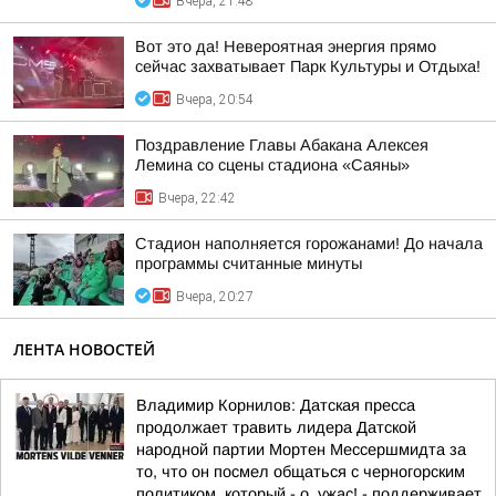
Вчера, 21:48
Вот это да! Невероятная энергия прямо
сейчас захватывает Парк Культуры и Отдыха!
Вчера, 20:54
Поздравление Главы Абакана Алексея
Лемина со сцены стадиона «Саяны»
Вчера, 22:42
Стадион наполняется горожанами! До начала
программы считанные минуты
Вчера, 20:27
ЛЕНТА НОВОСТЕЙ
Владимир Корнилов: Датская пресса
продолжает травить лидера Датской
народной партии Мортен Мессершмидта за
то, что он посмел общаться с черногорским
политиком, который - о, ужас! - поддерживает