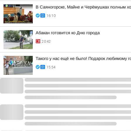
В Саяногорске, Майне и Черёмушках полным х
16:10
Абакан готовится ко Дню города
20:42
Такого у нас ещё не было! Подарок любимому г
15:54