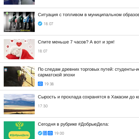
Ситуация с топливом в муниципальном образова
18:07
Спите меньше 7 часов? А вот и зря!
18:07
По следам древних торговых путей: студенты-и
сарматской эпохи
19:38
Сырость и прохлада сохранятся в Хакасии до 
17:30
Сегодня в рубрике #ДобрыеДела:
19:00