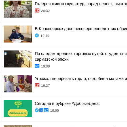
Галерея живых скульптур, парад невест, выст
20:32
В Красноярске двое несовершеннолетних обв
19:49
По следам древних торговых путей: студенты-и
сарматской эпохи
19:38
Угрожал перерезать горло, оскорблял матами 
19:27
Сегодня в рубрике #ДобрыеДела:
19:00