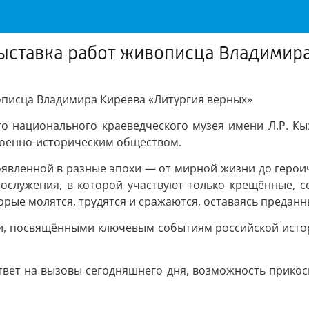
ыставка работ живописца Владимир
описца Владимира Киреева «Литургия верных»
го национального краеведческого музея имени Л.Р. Кы
военно-историческим обществом.
оявленной в разные эпохи — от мирной жизни до герои
ослужения, в которой участвуют только крещённые, с
орые молятся, трудятся и сражаются, оставаясь предан
, посвящёнными ключевым событиям российской истори
твет на вызовы сегодняшнего дня, возможность прикос