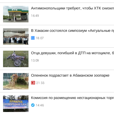
Антимонопольщики требуют, чтобы ХТК снизил
16:49
В Хакасии состоялся симпозиум «Актуальные п
18:07
Отца девушки, погибшей в ДТП на мотоцикле, б
13:09
Олененок подрастает в Абаканском зоопарке
21:33
Комиссия по размещению нестационарных торго
14:46