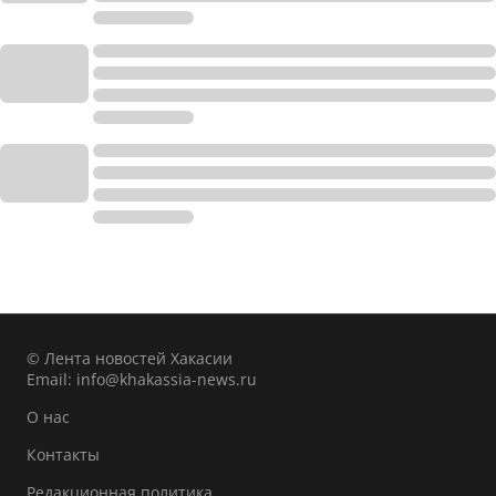
© Лента новостей Хакасии
Email:
info@khakassia-news.ru
О нас
Контакты
Редакционная политика