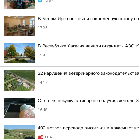
13:57
В Белом Яре построили современную школу на
17:25
В Республике Хакасия начали открывать АЗС «
15:40
22 нарушения ветеринарного законодательства
14:17
Оплатил покупку, а товар не получил: житель 
16:48
400 метров перепада высот: как в Хакасии отм
11:40