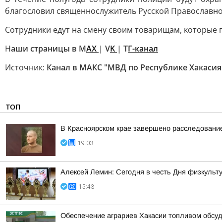
благословил священнослужитель Русской Православно
Сотрудники едут на смену своим товарищам, которые 
Н
аши страницы в M
AX
| V
K
| Т
Г-канал
Источник:
Канал в МАКС "МВД по Республике Хакасия
ТОП
В Красноярском крае завершено расследование
19:03
Алексей Лемин: Сегодня в честь Дня физкульт
15:43
Обеспечение аграриев Хакасии топливом обсу