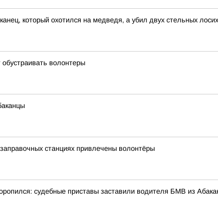
канец, который охотился на медведя, а убил двух стельных лоси
 обустраивать волонтеры
баканцы
тозаправочных станциях привлечены волонтёры
оропился: судебные приставы заставили водителя БМВ из Абака