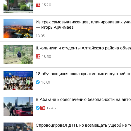
15:20
Из трех самовыдвиженцев, планировавших уча
— Игорь Арчимаев
13:05
Школьники и студенты Алтайского района объе
18:50
18 обучающихся школ креативных индустрий ст
16:09
В Абакане к обеспечению безопасности на авт
17:43
Спровоцировал ДТП, но возмещать ущерб не то