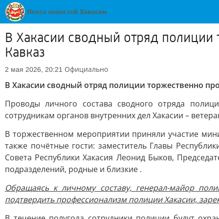
В Хакасии сводный отряд полиции
Кавказ
Официально
2 мая 2026, 20:21
В Хакасии сводный отряд полиции торжественно пр
Проводы личного состава сводного отряда полици
сотрудникам органов внутренних дел Хакасии – ветер
В торжественном мероприятии приняли участие минис
также почётные гости: заместитель Главы Республик
Совета Республики Хакасия Леонид Быков, Председа
подразделений, родные и близкие .
Обращаясь к личному составу, генерал-майор пол
подтвердить профессионализм полиции Хакасии, заре
В течение полугода сотрудники полиции будут охр