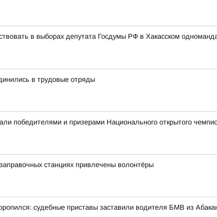
ствовать в выборах депутата Госдумы РФ в Хакасском одноманд
динились в трудовые отряды
али победителями и призерами Национального открытого чемпио
озаправочных станциях привлечены волонтёры
ропился: судебные приставы заставили водителя БМВ из Абакан