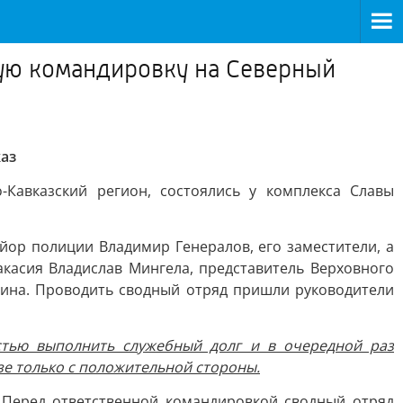
ую командировку на Северный
аз
Кавказский регион, состоялись у комплекса Славы
йор полиции Владимир Генералов, его заместители, а
акасия Владислав Мингела, представитель Верховного
рина. Проводить сводный отряд пришли руководители
стью выполнить служебный долг и в очередной раз
е только с положительной стороны.
 Перед ответственной командировкой сводный отряд