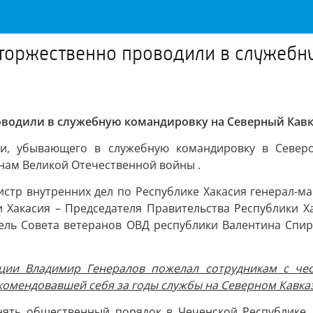
 торжественно проводили в служебн
оводили в служебную командировку на Северный Кавк
и, убывающего в служебную командировку в Северо-
анам Великой Отечественной войны .
тр внутренних дел по Республике Хакасия генерал-ма
и Хакасия – Председателя Правительства Республики Х
тель Совета ветеранов ОВД республики Валентина Спи
иции Владимир Генералов пожелал сотрудникам с че
комендовавшей себя за годы службы на Северном Кавказ
анять общественный порядок в Чеченской Республике.