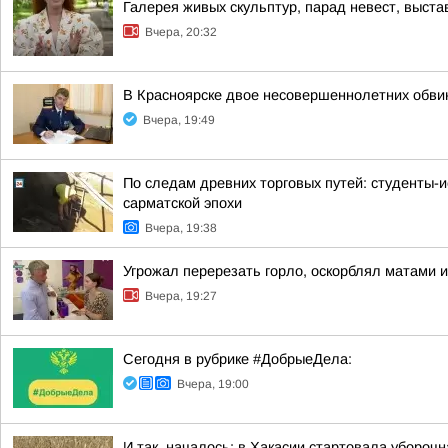
Галерея живых скульптур, парад невест, выст
Вчера, 20:32
В Красноярске двое несовершеннолетних обв
Вчера, 19:49
По следам древних торговых путей: студенты-и
сарматской эпохи
Вчера, 19:38
Угрожал перерезать горло, оскорблял матами 
Вчера, 19:27
Сегодня в рубрике #ДобрыеДела:
Вчера, 19:00
И так, началось: в Хакасии стартовала убороч