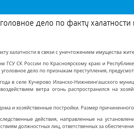
головное дело по факту халатности
кту халатности в связи с уничтожением имущества жите
ГСУ СК России по Красноярскому краю и Республике Х
оловное дело по признакам преступления, предусмотрен
 года в селе Кучерово Иланско-Нижнеингашского муниц
воздействием ветра огонь распространился на хозя
дома и хозяйственные постройки. Размер причиненного
следственные действия, направленные на установлени
йствиям должностных лиц, ответственных за обеспечен