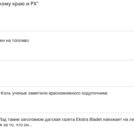
кому краю и РХ"
ен на топливо
х-Коль ученые заметили краснокнижного ходулочника
од таким заголовком датская газета Ekstra Bladet наезжает на
за то, что он...