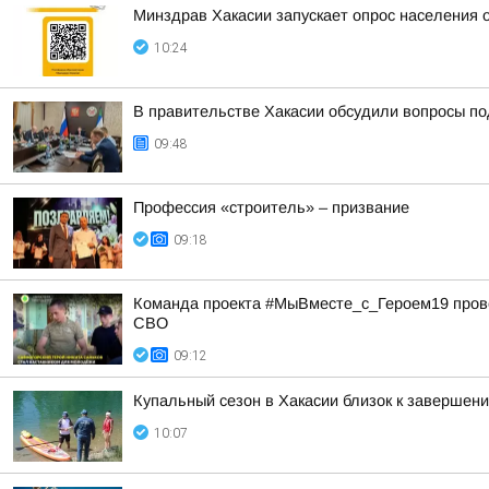
Минздрав Хакасии запускает опрос населения 
10:24
В правительстве Хакасии обсудили вопросы по
09:48
Профессия «строитель» – призвание
09:18
Команда проекта #МыВместе_с_Героем19 прове
СВО
09:12
Купальный сезон в Хакасии близок к завершен
10:07