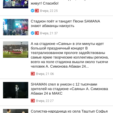
живут! Спасибо!
Вчера, 22:25
Стадион поёт и танцует Песни SAMANA
знают абаканцы наизусть
Вчера, 21:37
А на стадионе «Саяны» в эти минуты идет
большой праздничный концерт В
театрализованном прологе задействованы
самые яркие творческие коллективы региона,
всего на поле стадиона вышли около тысячи
человек А. Симонова Абакан 24...
Вчера, 21:06
SHAMAN спел в унисон с 12 тысячами
зрителей на стадионе «Саяны» А. Симонова
Абакан 24 в МАКС
Вчера, 22:27
Солистка-народница из села Таштып Софья