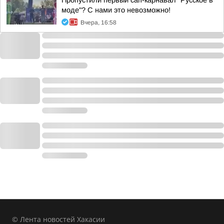
Пропустили первый сап-карнавал "Русское в
моде"? С нами это невозможно!
Вчера, 16:58
© Лента новостей Хакасии