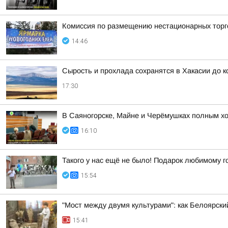
Комиссия по размещению нестационарных торго
14:46
Сырость и прохлада сохранятся в Хакасии до 
17:30
В Саяногорске, Майне и Черёмушках полным х
16:10
Такого у нас ещё не было! Подарок любимому г
15:54
"Мост между двумя культурами": как Белоярск
15:41