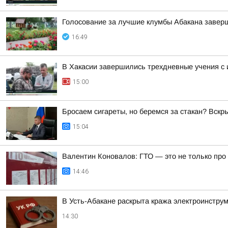
Голосование за лучшие клумбы Абакана заверш
16:49
В Хакасии завершились трехдневные учения с
15:00
Бросаем сигареты, но беремся за стакан? Вск
15:04
Валентин Коновалов: ГТО — это не только про 
14:46
В Усть-Абакане раскрыта кража электроинстру
14:30