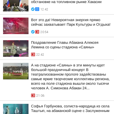
обстановке на топливном рынке Хакасии
12:42
Вот это да! Невероятная энергия прямо
сейчас захватывает Парк Культуры и Отдыха!
20:54
Поздравление Главы Абакана Алексея
Лемина со сцены стадиона «Саяны»
22:42
А на стадионе «Саяны» в эти минуты идет
большой праздничный концерт В
театрализованном прологе задействованы
самые яркие творческие коллективы региона,
всего на поле стадиона вышли около тысячи
человек А. Симонова Абакан 24...
21:06
Софья Горбунова, солиста-народица из села
Таштып, на абаканской сцене с Заслуженным