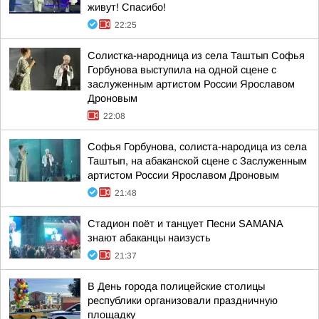
живут! Спасибо!
22:25
Солистка-народница из села Таштып Софья
Горбунова выступила на одной сцене с
заслуженным артистом России Ярославом
Дроновым
22:08
Софья Горбунова, солиста-народица из села
Таштып, на абаканской сцене с Заслуженным
артистом России Ярославом Дроновым
21:48
Стадион поёт и танцует Песни SAMANA
знают абаканцы наизусть
21:37
В День города полицейские столицы
республики организовали праздничную
площадку