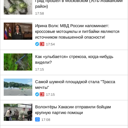
Град прошел в Московском (Усть-Абаканский
район)
17:58
Ирина Волк: МВД России напоминает:
кроссовые мотоциклы и питбайки являются
источником повышенной опасности!
17:54
Как «улыбается» стрекоза, когда-нибудь
видели?
17:15
Самой шумной площадкой стала "Трасса
мечты"
17:15
Волонтёры Хакасии отправили бойцам
крупную партию помощи
17:08