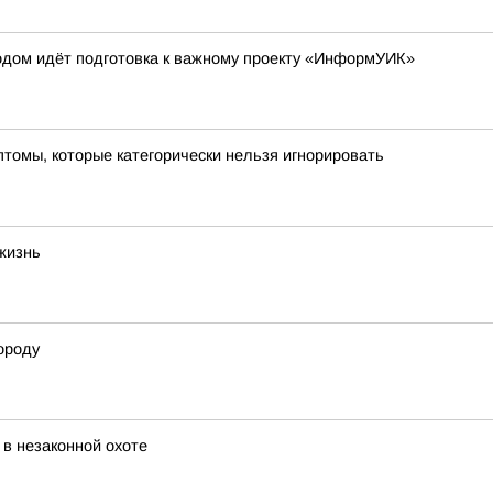
одом идёт подготовка к важному проекту «ИнформУИК»
птомы, которые категорически нельзя игнорировать
 жизнь
ороду
в незаконной охоте