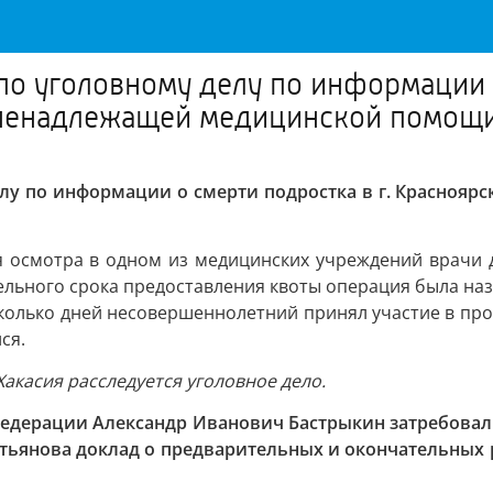
по уголовному делу по информации о
я ненадлежащей медицинской помощ
елу по информации о смерти подростка в г. Красноя
я осмотра в одном из медицинских учреждений врачи д
ельного срока предоставления квоты операция была назн
колько дней несовершеннолетний принял участие в пров
ся.
Хакасия расследуется уголовное дело.
едерации Александр Иванович Бастрыкин затребовал у
тьянова доклад о предварительных и окончательных р