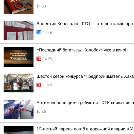
14:30
Валентин Коновалов: ГТО — это не только про 
14:46
«Последний богатырь. Колобок» уже в кино!
14:38
Шестой сезон конкурса "Предприниматель Хакас
11:43
Антимонопольщики требуют от ХТК снижения ц
15:36
19-летний парень погиб в дорожной аварии в У