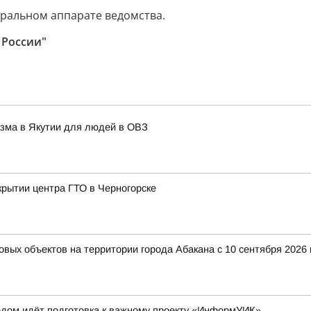
тральном аппарате ведомства.
 России"
изма в Якутии для людей в ОВЗ
крытии центра ГТО в Черногорске
вых объектов на территории города Абакана с 10 сентября 2026
одом идёт подготовка к важному проекту «ИнформУИК»