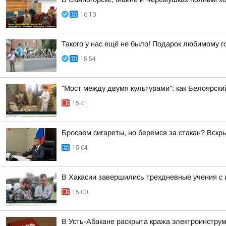
16:10
Такого у нас ещё не было! Подарок любимому г
15:54
"Мост между двумя культурами": как Белоярск
15:41
Бросаем сигареты, но беремся за стакан? Вск
15:04
В Хакасии завершились трехдневные учения с
15:00
В Усть-Абакане раскрыта кража электроинстру