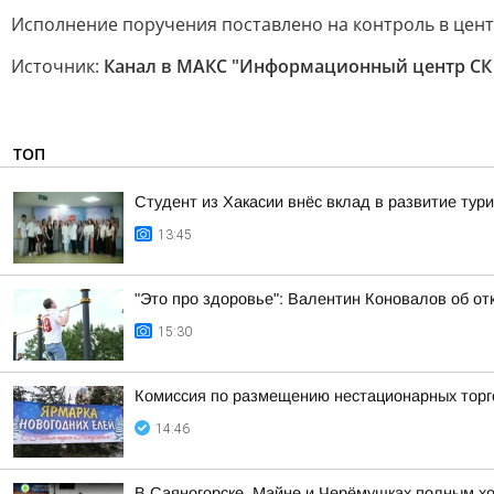
Исполнение поручения поставлено на контроль в цен
Источник:
Канал в МАКС "Информационный центр СК
ТОП
Студент из Хакасии внёс вклад в развитие тур
13:45
"Это про здоровье": Валентин Коновалов об от
15:30
Комиссия по размещению нестационарных торго
14:46
В Саяногорске, Майне и Черёмушках полным х