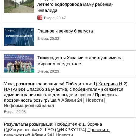
летнего водопровода маму ребёнка-
инвалида
Вчера, 20:47
Главное к вечеру 6 августа
Вчера, 20:33
Тхэквондисты Хакасии стали лучшими на
мировом пьедестале
Вчера, 20:23
Ураа, розыгрыш завершился! Победители: 1)
Катерина Н
2)
НАТАЛИЯ
Спасибо за участие, с победителями свяжется
администрация канала для выдачи призов! Проверить
прозрачность розыгрыша://
Абакан 24 | Новости |
Информационный канал
Вчера, 20:08
Результаты розыгрыша: Победители: 1. Зоряна
(@Zoryashechka) 2. LEO (@NXP8YTI74)
Проверить
результаты
//
Абакан 24 | Новости