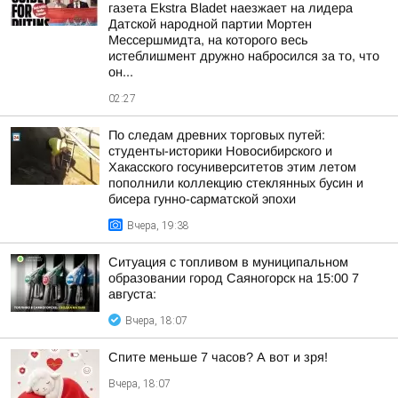
газета Ekstra Bladet наезжает на лидера
Датской народной партии Мортен
Мессершмидта, на которого весь
истеблишмент дружно набросился за то, что
он...
02:27
По следам древних торговых путей:
студенты-историки Новосибирского и
Хакасского госуниверситетов этим летом
пополнили коллекцию стеклянных бусин и
бисера гунно-сарматской эпохи
Вчера, 19:38
Ситуация с топливом в муниципальном
образовании город Саяногорск на 15:00 7
августа:
Вчера, 18:07
Спите меньше 7 часов? А вот и зря!
Вчера, 18:07