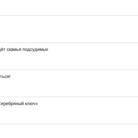
дёт скамья подсудимых
ться!
«Серебряный ключ»