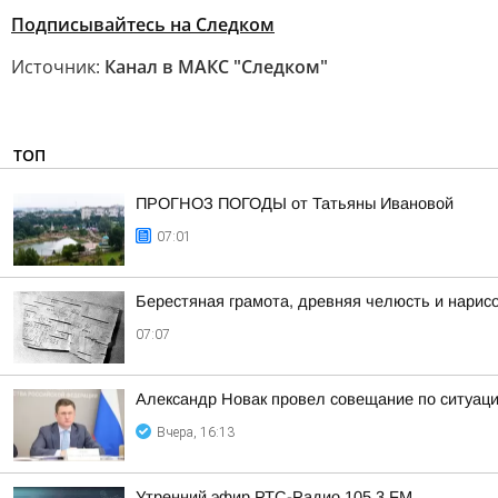
Подписывайтесь на Следком
Источник:
Канал в МАКС "Следком"
ТОП
ПРОГНОЗ ПОГОДЫ от Татьяны Ивановой
07:01
Берестяная грамота, древняя челюсть и нарис
07:07
Александр Новак провел совещание по ситуаци
Вчера, 16:13
Утренний эфир РТС-Радио 105,3 FM