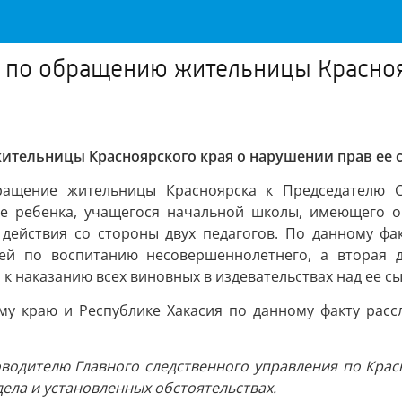
д по обращению жительницы Красноя
ительницы Красноярского края о нарушении прав ее 
ащение жительницы Красноярска к Председателю Сл
ее ребенка, учащегося начальной школы, имеющего о
действия со стороны двух педагогов. По данному фак
ей по воспитанию несовершеннолетнего, а вторая 
к наказанию всех виновных в издевательствах над ее с
у краю и Республике Хакасия по данному факту рассл
оводителю Главного следственного управления по Красн
дела и установленных обстоятельствах.