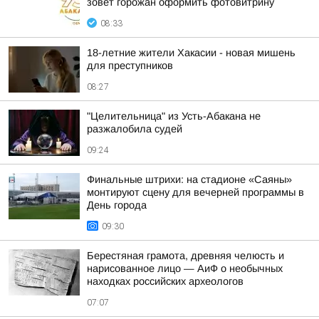
зовёт горожан оформить фотовитрину
08:33
18-летние жители Хакасии - новая мишень
для преступников
08:27
"Целительница" из Усть-Абакана не
разжалобила судей
09:24
Финальные штрихи: на стадионе «Саяны»
монтируют сцену для вечерней программы в
День города
09:30
Берестяная грамота, древняя челюсть и
нарисованное лицо — АиФ о необычных
находках российских археологов
07:07