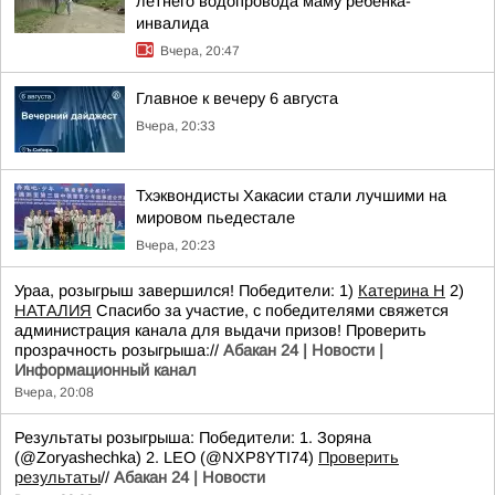
летнего водопровода маму ребёнка-
инвалида
Вчера, 20:47
Главное к вечеру 6 августа
Вчера, 20:33
Тхэквондисты Хакасии стали лучшими на
мировом пьедестале
Вчера, 20:23
Ураа, розыгрыш завершился! Победители: 1)
Катерина Н
2)
НАТАЛИЯ
Спасибо за участие, с победителями свяжется
администрация канала для выдачи призов! Проверить
прозрачность розыгрыша://
Абакан 24 | Новости |
Информационный канал
Вчера, 20:08
Результаты розыгрыша: Победители: 1. Зоряна
(@Zoryashechka) 2. LEO (@NXP8YTI74)
Проверить
результаты
//
Абакан 24 | Новости