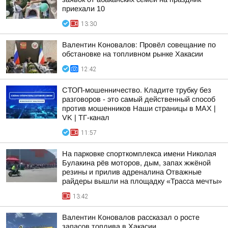
приехали 10
13:30
Валентин Коновалов: Провёл совещание по
обстановке на топливном рынке Хакасии
12:42
СТОП-мошенничество. Кладите трубку без
разговоров - это самый действенный способ
против мошенников Наши страницы в MAX |
VK | ТГ-канал
11:57
На парковке спорткомплекса имени Николая
Булакина рёв моторов, дым, запах жжёной
резины и прилив адреналина Отважные
райдеры вышли на площадку «Трасса мечты»
13:42
Валентин Коновалов рассказал о росте
запасов топлива в Хакасии