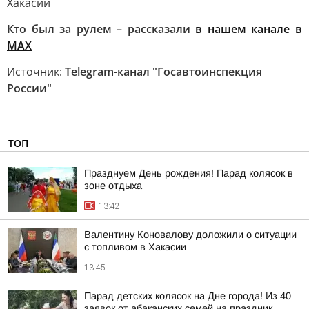
Хакасии
Кто был за рулем – рассказали
в нашем канале в
МАХ
Источник:
Telegram-канал "Госавтоинспекция
России"
ТОП
Празднуем День рождения! Парад колясок в
зоне отдыха
13:42
Валентину Коновалову доложили о ситуации
с топливом в Хакасии
13:45
Парад детских колясок на Дне города! Из 40
заявок от абаканских семей на праздник