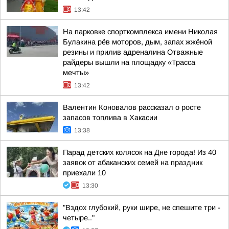
13:42
На парковке спорткомплекса имени Николая
Булакина рёв моторов, дым, запах жжёной
резины и прилив адреналина Отважные
райдеры вышли на площадку «Трасса
мечты»
13:42
Валентин Коновалов рассказал о росте
запасов топлива в Хакасии
13:38
Парад детских колясок на Дне города! Из 40
заявок от абаканских семей на праздник
приехали 10
13:30
"Вздох глубокий, руки шире, не спешите три -
четыре.."