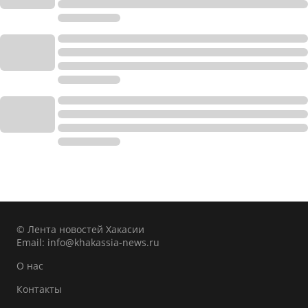
© Лента новостей Хакасии
Email:
info@khakassia-news.ru
О нас
Контакты