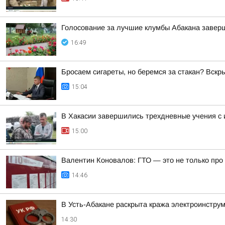
Голосование за лучшие клумбы Абакана заверш
16:49
Бросаем сигареты, но беремся за стакан? Вск
15:04
В Хакасии завершились трехдневные учения с
15:00
Валентин Коновалов: ГТО — это не только про 
14:46
В Усть-Абакане раскрыта кража электроинстру
14:30