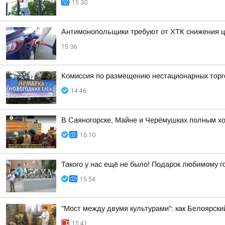
15:30
Антимонопольщики требуют от ХТК снижения ц
15:36
Комиссия по размещению нестационарных торго
14:46
В Саяногорске, Майне и Черёмушках полным х
16:10
Такого у нас ещё не было! Подарок любимому г
15:54
"Мост между двумя культурами": как Белоярск
15:41