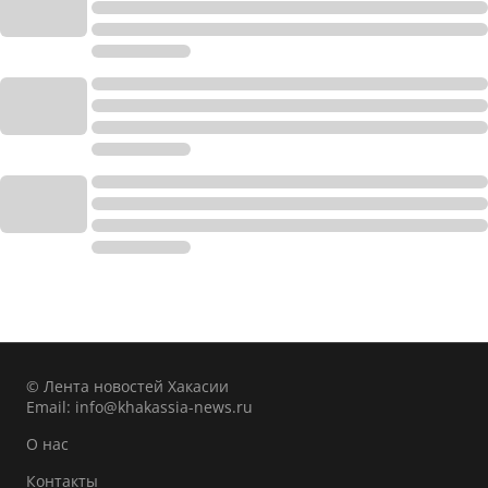
© Лента новостей Хакасии
Email:
info@khakassia-news.ru
О нас
Контакты