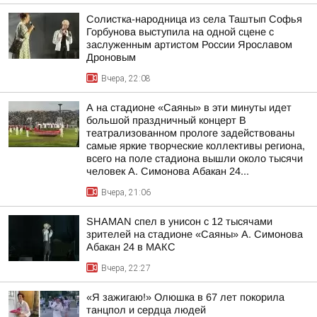
Солистка-народница из села Таштып Софья
Горбунова выступила на одной сцене с
заслуженным артистом России Ярославом
Дроновым
Вчера, 22:08
А на стадионе «Саяны» в эти минуты идет
большой праздничный концерт В
театрализованном прологе задействованы
самые яркие творческие коллективы региона,
всего на поле стадиона вышли около тысячи
человек А. Симонова Абакан 24...
Вчера, 21:06
SHAMAN спел в унисон с 12 тысячами
зрителей на стадионе «Саяны» А. Симонова
Абакан 24 в МАКС
Вчера, 22:27
«Я зажигаю!» Олюшка в 67 лет покорила
танцпол и сердца людей