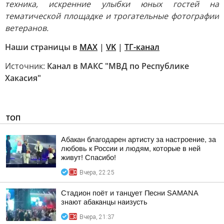
техника, искренние улыбки юных гостей на
тематической площадке и трогательные фотографии
ветеранов.
Наши страницы в
MAX
|
VK
|
ТГ-канал
Источник:
Канал в МАКС "МВД по Республике
Хакасия"
ТОП
Абакан благодарен артисту за настроение, за
любовь к России и людям, которые в ней
живут! Спасибо!
Вчера, 22:25
Стадион поёт и танцует Песни SAMANA
знают абаканцы наизусть
Вчера, 21:37