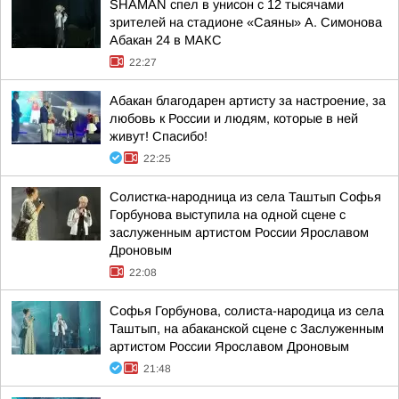
SHAMAN спел в унисон с 12 тысячами
зрителей на стадионе «Саяны» А. Симонова
Абакан 24 в МАКС
22:27
Абакан благодарен артисту за настроение, за
любовь к России и людям, которые в ней
живут! Спасибо!
22:25
Солистка-народница из села Таштып Софья
Горбунова выступила на одной сцене с
заслуженным артистом России Ярославом
Дроновым
22:08
Софья Горбунова, солиста-народица из села
Таштып, на абаканской сцене с Заслуженным
артистом России Ярославом Дроновым
21:48