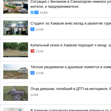
Ситуация с бензином в Саяногорске немного у
жители, и предприниматели
13:50
Студент из Хакасии внёс вклад в развитие тур
13:45
Купальный сезон в Хакасии подходит к концу: 
13:42
Теплые раздевалки и душевые появятся в хокк
13:26
Отца девушки, погибшей в ДТП на мотоцикле, б
13:09
В Хакасии стартовала вакцинация пожилых от 