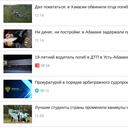
Дал покататься: в Хакасии обвинили отца пог
12:16
Ни денег, ни постройки: в Абакане задержали 
12:16
19-летний водитель погиб в ДТП в Усть-Абакан
09:54
Прокуратурой в порядке арбитражного судопро
09:12
Лучшие студенты страны променяли каникулы на
12:03