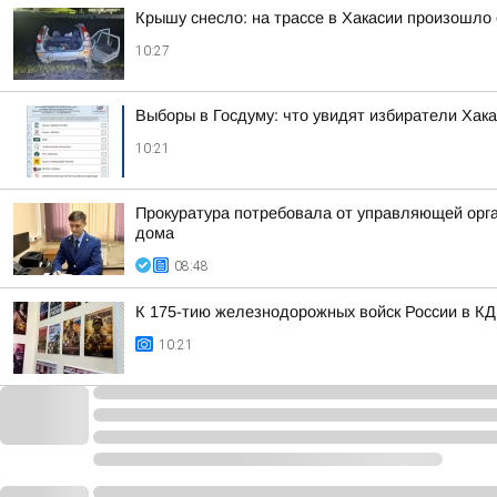
Крышу снесло: на трассе в Хакасии произошло
10:27
Выборы в Госдуму: что увидят избиратели Хак
10:21
Прокуратура потребовала от управляющей орг
дома
08:48
К 175-тию железнодорожных войск России в КД
10:21