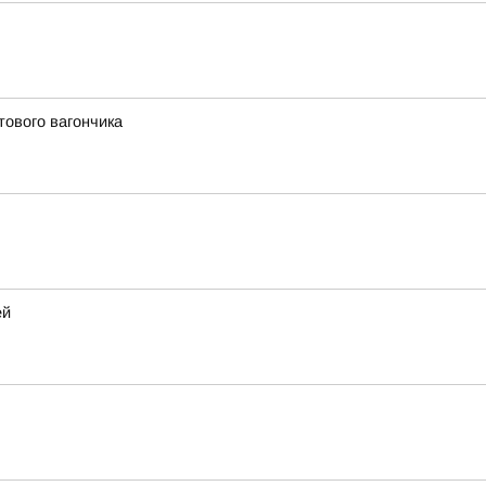
тового вагончика
ей