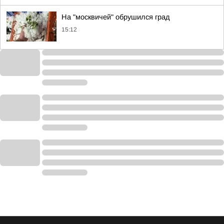
На "москвичей" обрушился град
15:12