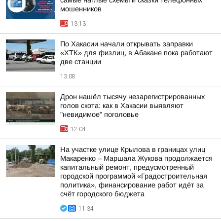
самые наглые схемы и сказки телефонных
мошенников
13:13
По Хакасии начали открывать заправки
«ХТК» для физлиц, в Абакане пока работают
две станции
13:08
Дрон нашёл тысячу незарегистрированных
голов скота: как в Хакасии выявляют
"невидимое" поголовье
12:04
На участке улице Крылова в границах улиц
Макаренко – Маршала Жукова продолжается
капитальный ремонт, предусмотренный
городской программой «Градостроительная
политика», финансирование работ идёт за
счёт городского бюджета
11:34