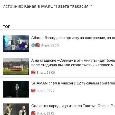
Источник:
Канал в МАКС "Газета "Хакасия""
ТОП
Абакан благодарен артисту за настроение, за л
Вчера, 22:25
А на стадионе «Саяны» в эти минуты идет бол
поле стадиона вышли около тысячи человек А. 
Вчера, 21:06
SHAMAN спел в унисон с 12 тысячами зрителе
Вчера, 22:27
Солистка-народница из села Таштып Софья Го
Вчера, 22:08