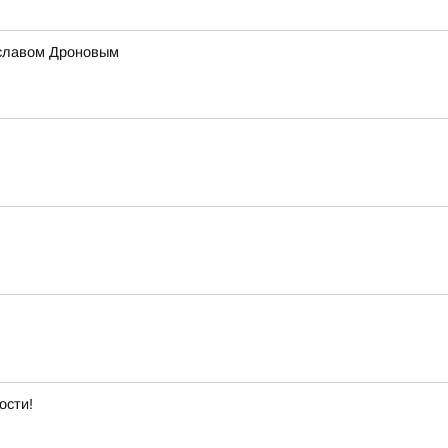
ославом Дроновым
ости!