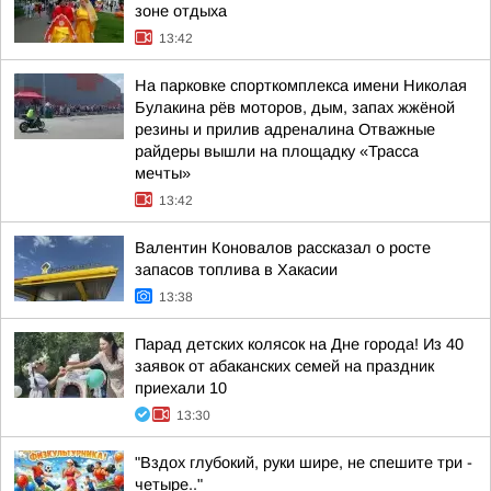
зоне отдыха
13:42
На парковке спорткомплекса имени Николая
Булакина рёв моторов, дым, запах жжёной
резины и прилив адреналина Отважные
райдеры вышли на площадку «Трасса
мечты»
13:42
Валентин Коновалов рассказал о росте
запасов топлива в Хакасии
13:38
Парад детских колясок на Дне города! Из 40
заявок от абаканских семей на праздник
приехали 10
13:30
"Вздох глубокий, руки шире, не спешите три -
четыре.."