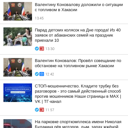
Валентину Коновалову доложили о ситуации
с топливом в Хакасии
13:45
Парад детских колясок на Дне города! Из 40
заявок от абаканских семей на праздник
приехали 10
13:30
Валентин Коновалов: Провёл совещание по
обстановке на топливном рынке Хакасии
12:42
СТОП-мошенничество. Кладите трубку без
разговоров - это самый действенный способ
против мошенников Наши страницы в MAX |
VK | ТГ-канал
11:57
На парковке спорткомплекса имени Николая
Булакина рёв моторов, дым, запах жжёной