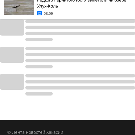
Редкого пернатого гостя заметили на озере
Улух-Коль
08:09
© Лента новостей Хакасии