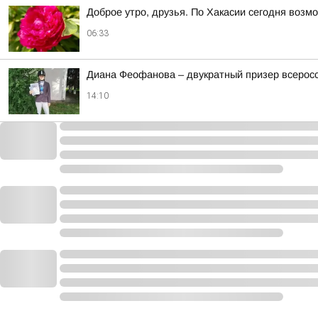
Доброе утро, друзья. По Хакасии сегодня возм
06:33
Диана Феофанова – двукратный призер всеросс
14:10