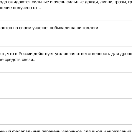
года ожидаются сильные и очень сильные дожди, ливни, грозы, гр
ение получено от...
антов на своем участке, побывали наши коллеги
т, что в России действует уголовная ответственность для дро
е средств связи...
енный федеральный перечень учебников для школ и учреждений