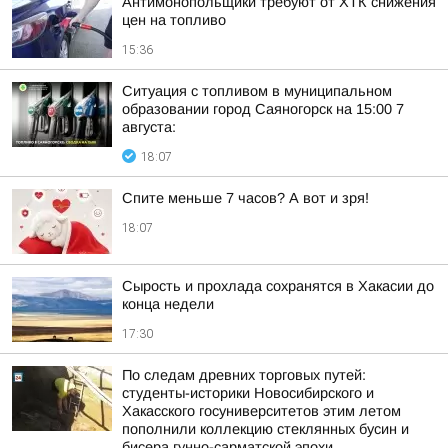
Антимонопольщики требуют от ХТК снижения
цен на топливо
15:36
Ситуация с топливом в муниципальном
образовании город Саяногорск на 15:00 7
августа:
18:07
Спите меньше 7 часов? А вот и зря!
18:07
Сырость и прохлада сохранятся в Хакасии до
конца недели
17:30
По следам древних торговых путей:
студенты-историки Новосибирского и
Хакасского госуниверситетов этим летом
пополнили коллекцию стеклянных бусин и
бисера гунно-сарматской эпохи