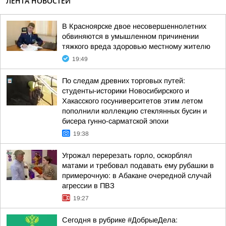
ЛЕНТА НОВОСТЕЙ
В Красноярске двое несовершеннолетних
обвиняются в умышленном причинении
тяжкого вреда здоровью местному жителю
19:49
По следам древних торговых путей:
студенты-историки Новосибирского и
Хакасского госуниверситетов этим летом
пополнили коллекцию стеклянных бусин и
бисера гунно-сарматской эпохи
19:38
Угрожал перерезать горло, оскорблял
матами и требовал подавать ему рубашки в
примерочную: в Абакане очередной случай
агрессии в ПВЗ
19:27
Сегодня в рубрике #ДобрыеДела: