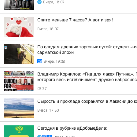
Вчера, 18:07
Спите меньше 7 часов? А вот и зря!
Вчера, 18:07
По следам древних торговых путей: студенты-и
сарматской эпохи
Вчера, 19:38
Владимир Корнилов: «Гид для лакея Путина». П
которого весь истеблишмент дружно набросился 
02:27
Сырость и прохлада сохранятся в Хакасии до 
Вчера, 17:30
Сегодня в рубрике #ДобрыеДела: