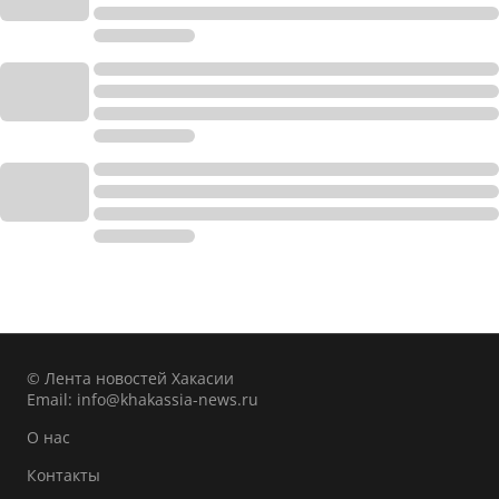
© Лента новостей Хакасии
Email:
info@khakassia-news.ru
О нас
Контакты