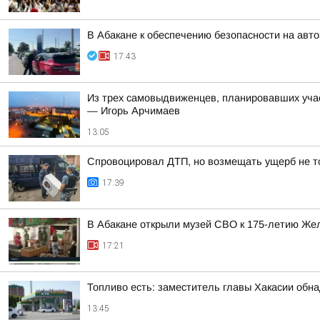
В Абакане к обеспечению безопасности на авт
17:43
Из трех самовыдвиженцев, планировавших уча
— Игорь Арчимаев
13:05
Спровоцировал ДТП, но возмещать ущерб не то
17:39
В Абакане открыли музей СВО к 175-летию Же
17:21
Топливо есть: заместитель главы Хакасии обн
13:45