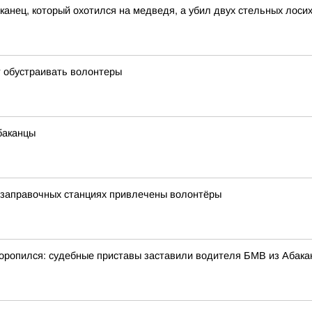
канец, который охотился на медведя, а убил двух стельных лоси
 обустраивать волонтеры
баканцы
тозаправочных станциях привлечены волонтёры
оропился: судебные приставы заставили водителя БМВ из Абака