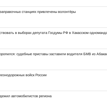
озаправочных станциях привлечены волонтёры
ствовать в выборах депутата Госдумы РФ в Хакасском одноманд
ропился: судебные приставы заставили водителя БМВ из Абакан
лезнодорожных войск России
адежил автомобилистов региона