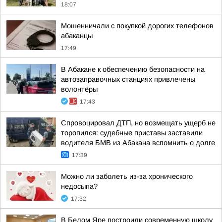
18:07
Мошенничали с покупкой дорогих телефонов
абаканцы
17:49
В Абакане к обеспечению безопасности на
автозаправочных станциях привлечены
волонтёры
17:43
Спровоцировал ДТП, но возмещать ущерб не
торопился: судебные приставы заставили
водителя БМВ из Абакана вспомнить о долге
17:39
Можно ли заболеть из-за хронического
недосыпа?
17:32
В Белом Яре построили современную школу