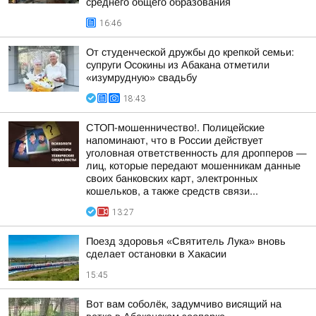
среднего общего образования
16:46
От студенческой дружбы до крепкой семьи:
супруги Осокины из Абакана отметили
«изумрудную» свадьбу
18:43
СТОП-мошенничество!. Полицейские
напоминают, что в России действует
уголовная ответственность для дропперов —
лиц, которые передают мошенникам данные
своих банковских карт, электронных
кошельков, а также средств связи...
13:27
Поезд здоровья «Святитель Лука» вновь
сделает остановки в Хакасии
15:45
Вот вам соболёк, задумчиво висящий на