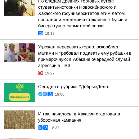
По следам древних торговых путей:
студенты-историки Новосибирского и
Хакасского госуниверситетов этим летом
пополнили коллекцию стеклянных бусин и
бисера гунно-сарматской эпохи
19:38
Угрожал перерезать горло, оскорблял
матами и требовал подавать ему рубашки в
примерочную: в Абакане очередной случай
агрессии в ПВЗ
19:27
Сегодня в рубрике #ДобрыеДела:
19:00
И так, началось: в Хакасии стартовала
уборочная кампания
18:33