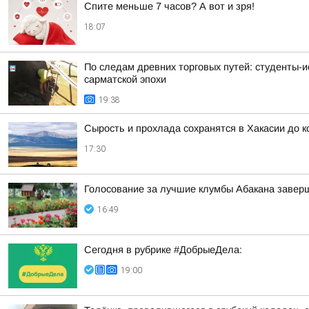
Спите меньше 7 часов? А вот и зря!
18:07
По следам древних торговых путей: студенты-и
сарматской эпохи
19:38
Сырость и прохлада сохранятся в Хакасии до 
17:30
Голосование за лучшие клумбы Абакана заверш
16:49
Сегодня в рубрике #ДобрыеДела:
19:00