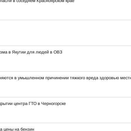
спасли в соседнем Красноярском крае
изма в Якутии для людей в ОВЗ
няются в умышленном причинении тяжкого вреда здоровью мест
крытии центра ГТО в Черногорске
а цены на бензин