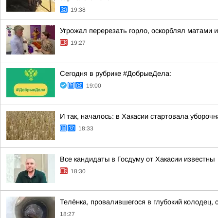
19:38
Угрожал перерезать горло, оскорблял матами 
19:27
Сегодня в рубрике #ДобрыеДела:
19:00
И так, началось: в Хакасии стартовала убороч
18:33
Все кандидаты в Госдуму от Хакасии известны
18:30
Телёнка, провалившегося в глубокий колодец, 
18:27