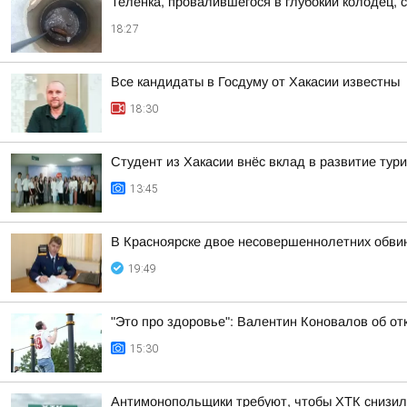
Телёнка, провалившегося в глубокий колодец, 
18:27
Все кандидаты в Госдуму от Хакасии известны
18:30
Студент из Хакасии внёс вклад в развитие тур
13:45
В Красноярске двое несовершеннолетних обви
19:49
"Это про здоровье": Валентин Коновалов об от
15:30
Антимонопольщики требуют, чтобы ХТК снизил