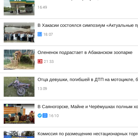
16:49
В Хакасии состоялся симпозиум «Актуальные п
18:07
Олененок подрастает в Абаканском зоопарке
21:33
Отца девушки, погибшей в ДТП на мотоцикле, б
13:09
В Саяногорске, Майне и Черёмушках полным х
16:10
Комиссия по размещению нестационарных торго