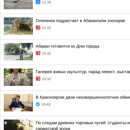
21:39
Олененок подрастает в Абаканском зоопарке
21:33
Абакан готовится ко Дню города
20:42
Галерея живых скульптур, парад невест, выст
20:32
В Красноярске двое несовершеннолетних обв
19:49
По следам древних торговых путей: студенты-и
сарматской эпохи