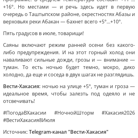
+16°. Но местами — и речь здесь идет в первую
очередь о Таштыпском районе, окрестностях Абазы и
верховьях реки Абакан — бахнет всего +5°…+10°.
Пять градусов в июле, товарищи!
Саяны включают режим ранней осени без какого-
либо предупреждения. И на этот горный холод они
наваливают сильные дожди, грозы и — внимание —
туман. То есть ночью будет темно, мокро, дико
холодно, да еще и соседа в двух шагах не разглядишь.
Вести-Хакасия:
ночью на улице +5°, туман и гроза —
идеальное время, чтобы залезть под одеяло и не
отсвечивать!
#ПогодаВХакасии #НочнойШторм #Хакасия2026
#ВестиХакасия8Июля
Источник:
Telegram-канал "Вести-Хакасия"