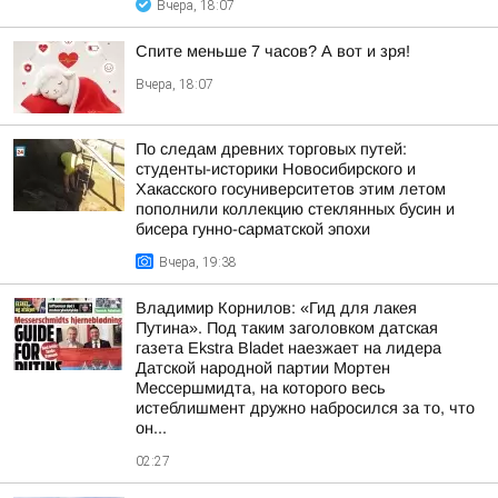
Вчера, 18:07
Спите меньше 7 часов? А вот и зря!
Вчера, 18:07
По следам древних торговых путей:
студенты-историки Новосибирского и
Хакасского госуниверситетов этим летом
пополнили коллекцию стеклянных бусин и
бисера гунно-сарматской эпохи
Вчера, 19:38
Владимир Корнилов: «Гид для лакея
Путина». Под таким заголовком датская
газета Ekstra Bladet наезжает на лидера
Датской народной партии Мортен
Мессершмидта, на которого весь
истеблишмент дружно набросился за то, что
он...
02:27