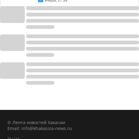
Вчера, 17:39
© Лента новостей Хакасии
Email:
info@khakassia-news.ru
О нас