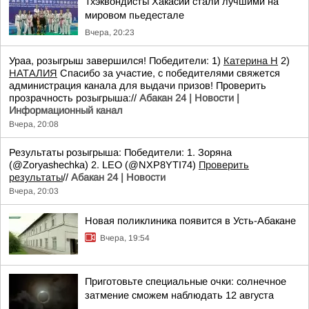
Тхэквондисты Хакасии стали лучшими на
мировом пьедестале
Вчера, 20:23
Ураа, розыгрыш завершился! Победители: 1)
Катерина Н
2)
НАТАЛИЯ
Спасибо за участие, с победителями свяжется
администрация канала для выдачи призов! Проверить
прозрачность розыгрыша://
Абакан 24 | Новости |
Информационный канал
Вчера, 20:08
Результаты розыгрыша: Победители: 1. Зоряна
(@Zoryashechka) 2. LEO (@NXP8YTI74)
Проверить
результаты
//
Абакан 24 | Новости
Вчера, 20:03
Новая поликлиника появится в Усть-Абакане
Вчера, 19:54
Приготовьте специальные очки: солнечное
затмение сможем наблюдать 12 августа