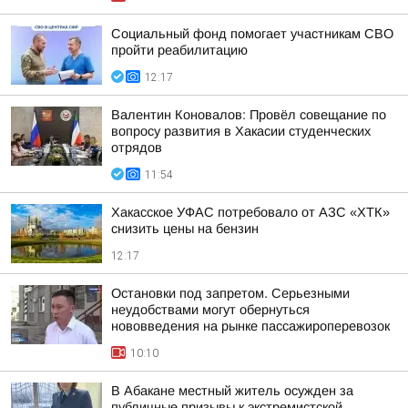
Социальный фонд помогает участникам СВО
пройти реабилитацию
12:17
Валентин Коновалов: Провёл совещание по
вопросу развития в Хакасии студенческих
отрядов
11:54
Хакасское УФАС потребовало от АЗС «ХТК»
снизить цены на бензин
12:17
Остановки под запретом. Серьезными
неудобствами могут обернуться
нововведения на рынке пассажироперевозок
10:10
В Абакане местный житель осужден за
публичные призывы к экстремистской