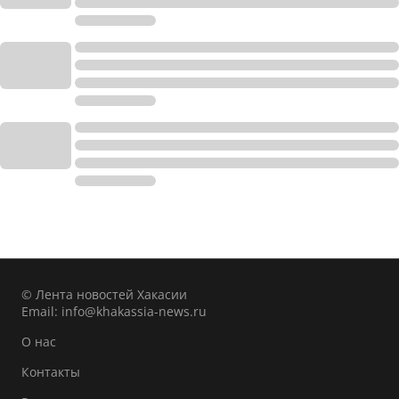
© Лента новостей Хакасии
Email:
info@khakassia-news.ru
О нас
Контакты