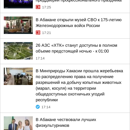
преддверии профессионального праздника
17:25
В Абакане открыли музей СВО к 175-летию
Железнодорожных войск России
17:21
26 АЗС «ХТК» станут доступны в полном
объеме предстоящей ночью - к 01:00
17:14
В Минприроды Хакасии прошла жеребьевка
по распределению права на получение
разрешений на добычу копытных животных
(марал, косуля) на территории
общедоступных охотничьих угодий
республики
17:14
В Абакане чествовали лучших
физкультурников