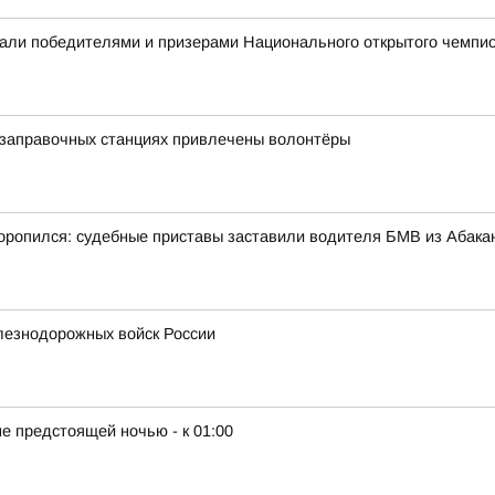
али победителями и призерами Национального открытого чемпио
озаправочных станциях привлечены волонтёры
ропился: судебные приставы заставили водителя БМВ из Абакан
лезнодорожных войск России
е предстоящей ночью - к 01:00