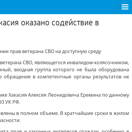
касия оказано содействие в
нии прав ветерана СВО на доступную среду
 ветерана СВО, являющегося инвалидом-колясочником,
ный, входная группа которого не была оборудована
е обращения в компетентные органы результатов не
ике Хакасия Алексея Леонидовича Еремина по данному
93 УК РФ.
овлены в полном объеме. В кратчайшие сроки в жилом
асности.
ита прав и законных интересов граждан, особенно в