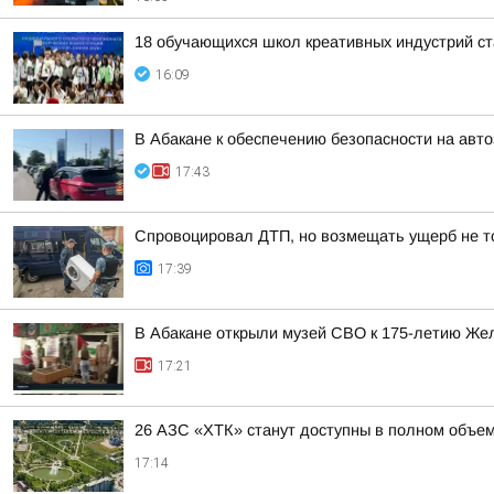
18 обучающихся школ креативных индустрий ст
16:09
В Абакане к обеспечению безопасности на авт
17:43
Спровоцировал ДТП, но возмещать ущерб не то
17:39
В Абакане открыли музей СВО к 175-летию Же
17:21
26 АЗС «ХТК» станут доступны в полном объем
17:14