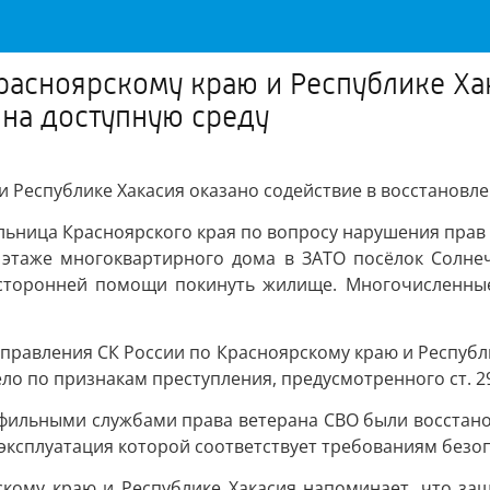
расноярскому краю и Республике Ха
 на доступную среду
и Республике Хакасия оказано содействие в восстановле
ьница Красноярского края по вопросу нарушения прав
 этаже многоквартирного дома в ЗАТО посёлок Солнеч
осторонней помощи покинуть жилище. Многочисленны
управления СК России по Красноярскому краю и Республ
ло по признакам преступления, предусмотренного ст. 2
офильными службами права ветерана СВО были восстан
эксплуатация которой соответствует требованиям безоп
ому краю и Республике Хакасия напоминает, что защ