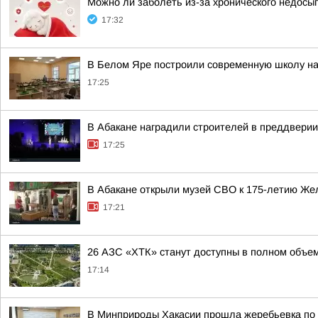
Можно ли заболеть из-за хронического недосы
17:32
В Белом Яре построили современную школу на
17:25
В Абакане наградили строителей в преддвери
17:25
В Абакане открыли музей СВО к 175-летию Же
17:21
26 АЗС «ХТК» станут доступны в полном объем
17:14
В Минприроды Хакасии прошла жеребьевка по 