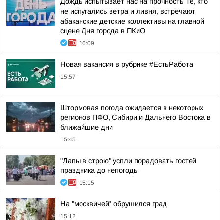
Дождь испытывает нас на прочность Те, кто
не испугались ветра и ливня, встречают
абаканские детские коллективы на главной
сцене Дня города в ПКиО
16:09
Новая вакансия в рубрике #ЕстьРабота
15:57
Штормовая погода ожидается в некоторых
регионов ПФО, Сибири и Дальнего Востока в
ближайшие дни
15:45
"Лапы в строю" успли порадовать гостей
праздника до непогоды
15:15
На "москвичей" обрушился град
15:12