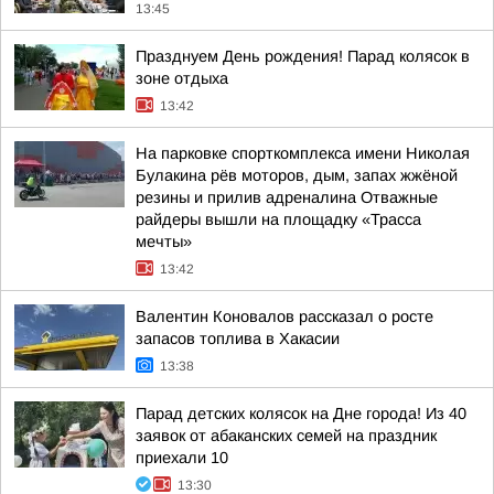
13:45
Празднуем День рождения! Парад колясок в
зоне отдыха
13:42
На парковке спорткомплекса имени Николая
Булакина рёв моторов, дым, запах жжёной
резины и прилив адреналина Отважные
райдеры вышли на площадку «Трасса
мечты»
13:42
Валентин Коновалов рассказал о росте
запасов топлива в Хакасии
13:38
Парад детских колясок на Дне города! Из 40
заявок от абаканских семей на праздник
приехали 10
13:30