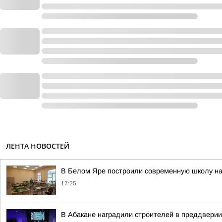
ЛЕНТА НОВОСТЕЙ
В Белом Яре построили современную школу на
17:25
В Абакане наградили строителей в преддвери