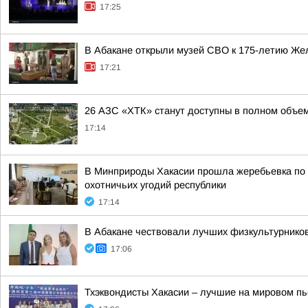
17:25
В Абакане открыли музей СВО к 175-летию Же
17:21
26 АЗС «ХТК» станут доступны в полном объем
17:14
В Минприроды Хакасии прошла жеребьевка по 
охотничьих угодий республики
17:14
В Абакане чествовали лучших физкультурнико
17:06
Тхэквондисты Хакасии – лучшие на мировом п