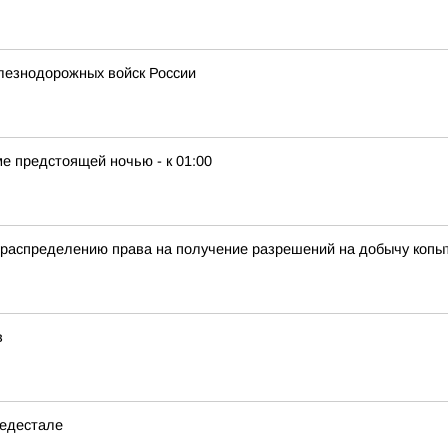
лезнодорожных войск России
е предстоящей ночью - к 01:00
распределению права на получение разрешений на добычу копыт
в
ьедестале