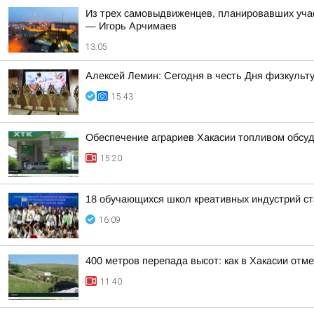
Из трех самовыдвиженцев, планировавших уча
— Игорь Арчимаев
13:05
Алексей Лемин: Сегодня в честь Дня физкульт
15:43
Обеспечение аграриев Хакасии топливом обсу
15:20
18 обучающихся школ креативных индустрий ст
16:09
400 метров перепада высот: как в Хакасии отм
11:40