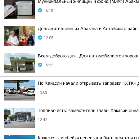
Муниципальный жилищный фонд (МЖФ) Абакана 
16:18
Долгожительниц из Абакана и Алтайского райо
13:05
Всем доброго дня.. Для автомобилистов хорош
15:35
По Хакасии начали открывать заправки «ХТК» 
13:08
Топливо есть: заместитель главы Хакасии обн
13:45
Кажется, дипфейки перестали быть чем-то из 