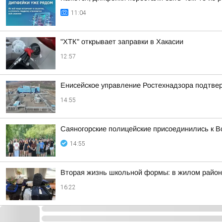
11:04
"ХТК" открывает заправки в Хакасии
12:57
Енисейское управление Ростехнадзора подтве
14:55
Саяногорские полицейские присоединились к В
14:55
Вторая жизнь школьной формы: в жилом район
16:22