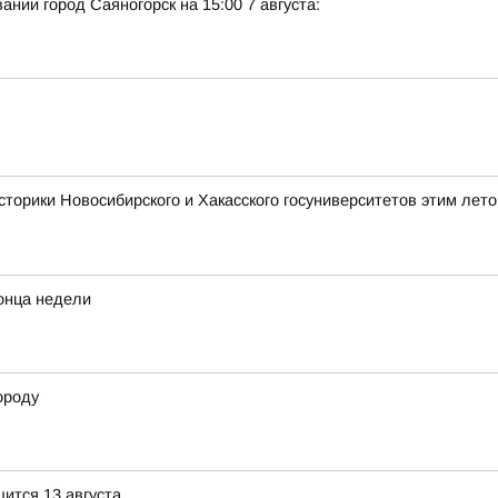
нии город Саяногорск на 15:00 7 августа:
сторики Новосибирского и Хакасского госуниверситетов этим лет
конца недели
ороду
ится 13 августа