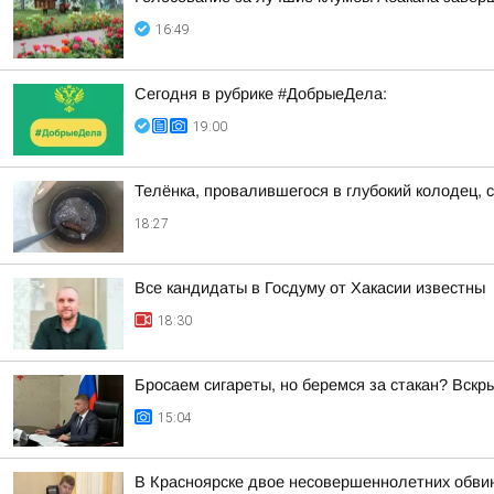
16:49
Сегодня в рубрике #ДобрыеДела:
19:00
Телёнка, провалившегося в глубокий колодец, 
18:27
Все кандидаты в Госдуму от Хакасии известны
18:30
Бросаем сигареты, но беремся за стакан? Вск
15:04
В Красноярске двое несовершеннолетних обви