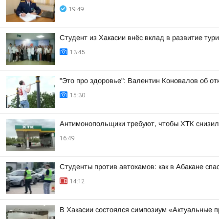
19:49
Студент из Хакасии внёс вклад в развитие тур
13:45
"Это про здоровье": Валентин Коновалов об от
15:30
Антимонопольщики требуют, чтобы ХТК снизил
16:49
Студенты против автохамов: как в Абакане спа
14:12
В Хакасии состоялся симпозиум «Актуальные п