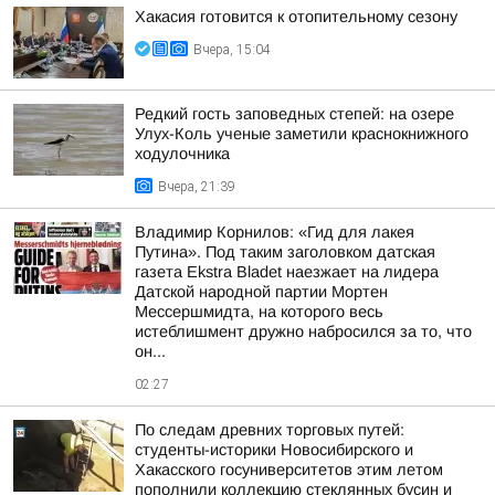
Хакасия готовится к отопительному сезону
Вчера, 15:04
Редкий гость заповедных степей: на озере
Улух-Коль ученые заметили краснокнижного
ходулочника
Вчера, 21:39
Владимир Корнилов: «Гид для лакея
Путина». Под таким заголовком датская
газета Ekstra Bladet наезжает на лидера
Датской народной партии Мортен
Мессершмидта, на которого весь
истеблишмент дружно набросился за то, что
он...
02:27
По следам древних торговых путей:
студенты-историки Новосибирского и
Хакасского госуниверситетов этим летом
пополнили коллекцию стеклянных бусин и