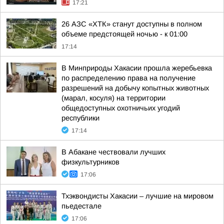
17:21
26 АЗС «ХТК» станут доступны в полном
объеме предстоящей ночью - к 01:00
17:14
В Минприроды Хакасии прошла жеребьевка
по распределению права на получение
разрешений на добычу копытных животных
(марал, косуля) на территории
общедоступных охотничьих угодий
республики
17:14
В Абакане чествовали лучших
физкультурников
17:06
Тхэквондисты Хакасии – лучшие на мировом
пьедестале
17:06