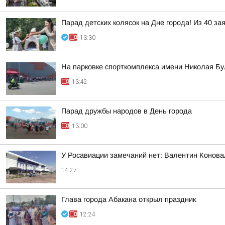
Парад детских колясок на Дне города! Из 40 за
13:30
На парковке спорткомплекса имени Николая Б
13:42
Парад дружбы народов в День города
13:00
У Росавиации замечаний нет: Валентин Конова
14:27
Глава города Абакана открыл праздник
12:24