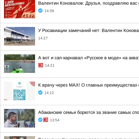
Валентин Коновалов: Друзья, поздравляю вас 
14:39
У Росавиации замечаний нет: Валентин Конова
14:27
А вот и сап-карнавал «Русское в моде» на акв
14:21
К врачу через МАХ! О главных преимуществах 
14:12
Абаканские семьи борются за звание самых сп
13:54