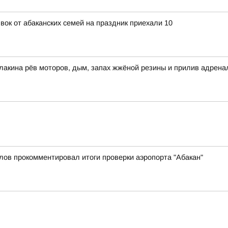
явок от абаканских семей на праздник приехали 10
улакина рёв моторов, дым, запах жжёной резины и прилив адре
лов прокомментировал итоги проверки аэропорта "Абакан"