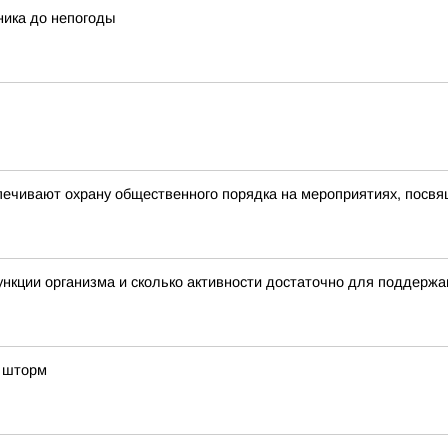
ника до непогоды
печивают охрану общественного порядка на мероприятиях, посв
нкции организма и сколько активности достаточно для поддерж
д шторм