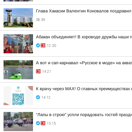
Глава Хакасии Валентин Коновалов поздравил 
08:39
Абакан объединяет! В хороводе дружбы наши г
12:30
А вот и сап-карнавал «Русское в моде» на акв
14:21
К врачу через МАХ! О главных преимуществах 
14:12
"Лапы в строю" успли порадовать гостей празд
15:15