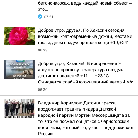
бетононасосах, ведь каждый новый объект –
это...
07:51
Доброе утро, друзья. По Хакасии сегодня
возможны кратковременные дожди, местами
грозы, днем воздух прогреется до +19,+24°
06:33
Доброе утро, Хакасия!. В воскресенье 9
августа по прогнозу температура воздуха
достигнет значений +11 — +23 °С.
Ожидается слабый юго-западный ветер 4 м/с
06:30
Владимир Корнилов: Датская пресса
продолжает травить лидера Датской
народной партии Мортен Мессершмидта за
то, что он посмел общаться с черногорским
политиком, который - о, ужас! - поддерживает
Россию