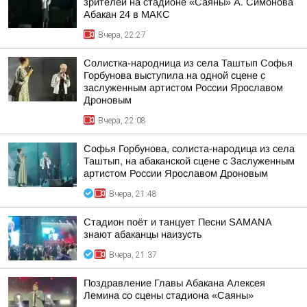
зрителей на стадионе «Саяны» А. Симонова
Абакан 24 в МАКС
Вчера, 22:27
Солистка-народница из села Таштып Софья
Горбунова выступила на одной сцене с
заслуженным артистом России Ярославом
Дроновым
Вчера, 22:08
Софья Горбунова, солиста-народица из села
Таштып, на абаканской сцене с Заслуженным
артистом России Ярославом Дроновым
Вчера, 21:48
Стадион поёт и танцует Песни SAMANA
знают абаканцы наизусть
Вчера, 21:37
Поздравление Главы Абакана Алексея
Лемина со сцены стадиона «Саяны»