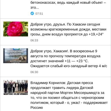
бетононасосах, ведь каждый новый объект –
это...
07:51
Доброе утро, друзья. По Хакасии сегодня
возможны кратковременные дожди, местами
грозы, днем воздух прогреется до +19,+24°
06:33
Доброе утро, Хакасия!. В воскресенье 9
августа по прогнозу температура воздуха
достигнет значений +11 — +23 °С.
Ожидается слабый юго-западный ветер 4 м/с
06:30
Владимир Корнилов: Датская пресса
продолжает травить лидера Датской
народной партии Мортен Мессершмидта за
то, что он посмел общаться с черногорским
политиком, который - о, ужас! - поддерживает
Россию