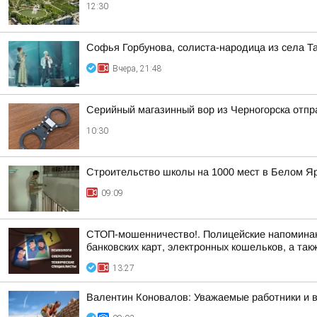
12:30
Софья Горбунова, солиста-народица из села Т
Вчера, 21:48
Серийный магазинный вор из Черногорска отпра
10:30
Строительство школы на 1000 мест в Белом Я
09:09
СТОП-мошенничество!. Полицейские напоминают
банковских карт, электронных кошельков, а такж
13:27
Валентин Коновалов: Уважаемые работники и 